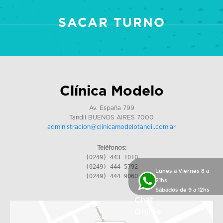
SACAR TURNO
Clínica Modelo
Av. España 799
Tandil BUENOS AIRES 7000
administracion@clinicamodelotandil.com.ar
Teléfonos:
(0249) 443 1010
(0249) 444 5792
Lunes a Viernes 8 a
(0249) 444 9060
21hs
Sábados de 9 a 12hs
Chat
Online