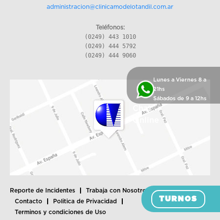
administracion@clinicamodelotandil.com.ar
Teléfonos:
(0249) 443 1010
(0249) 444 5792
(0249) 444 9060
Lunes a Viernes 8 a
21hs
Sábados de 9 a 12hs
Chat
Online
Reporte de Incidentes
Trabaja con Nosotros
Sea Proveedor
TURNOS
Contacto
Politica de Privacidad
Terminos y condiciones de Uso