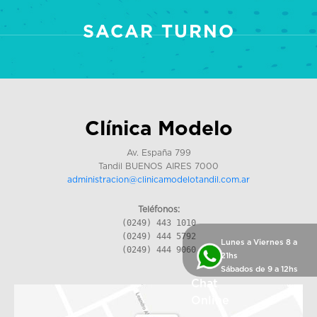
SACAR TURNO
Clínica Modelo
Av. España 799
Tandil BUENOS AIRES 7000
administracion@clinicamodelotandil.com.ar
Teléfonos:
(0249) 443 1010
(0249) 444 5792
Lunes a Viernes 8 a
(0249) 444 9060
21hs
Sábados de 9 a 12hs
Chat
Online