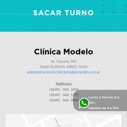
SACAR TURNO
Clínica Modelo
Av. España 799
Tandil BUENOS AIRES 7000
administracion@clinicamodelotandil.com.ar
Teléfonos:
(0249) 443 1010
(0249) 444 5792
Lunes a Viernes 8 a
(0249) 444 9060
21hs
Sábados de 9 a 12hs
Chat
Online