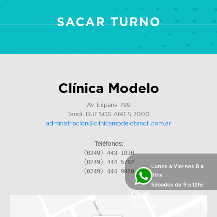
SACAR TURNO
Clínica Modelo
Av. España 799
Tandil BUENOS AIRES 7000
administracion@clinicamodelotandil.com.ar
Teléfonos:
(0249) 443 1010
(0249) 444 5792
Lunes a Viernes 8 a
(0249) 444 9060
21hs
Sábados de 9 a 12hs
Chat
Online