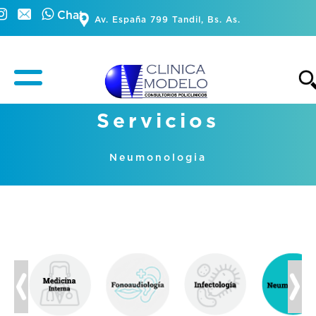
Chat
Av. España 799 Tandil, Bs. As.
Servicios
Neumonologia